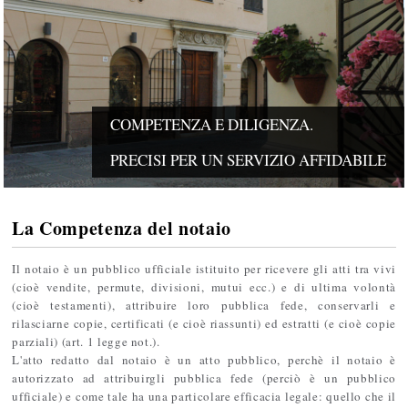
COMPETENZA E DILIGENZA.
PRECISI PER UN SERVIZIO AFFIDABILE
La Competenza del notaio
Il notaio è un pubblico ufficiale istituito per ricevere gli atti tra vivi
(cioè vendite, permute, divisioni, mutui ecc.) e di ultima volontà
(cioè testamenti), attribuire loro pubblica fede, conservarli e
rilasciarne copie, certificati (e cioè riassunti) ed estratti (e cioè copie
parziali) (art. 1 legge not.).
L'atto redatto dal notaio è un atto pubblico, perchè il notaio è
autorizzato ad attribuirgli pubblica fede (perciò è un pubblico
ufficiale) e come tale ha una particolare efficacia legale: quello che il