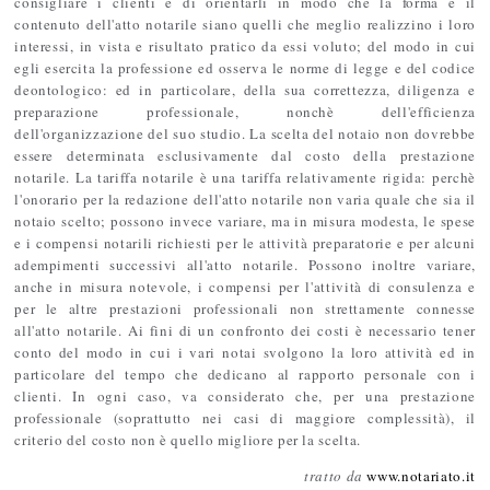
consigliare i clienti e di orientarli in modo che la forma e il
contenuto dell'atto notarile siano quelli che meglio realizzino i loro
interessi, in vista e risultato pratico da essi voluto; del modo in cui
egli esercita la professione ed osserva le norme di legge e del codice
deontologico: ed in particolare, della sua correttezza, diligenza e
preparazione professionale, nonchè dell'efficienza
dell'organizzazione del suo studio. La scelta del notaio non dovrebbe
essere determinata esclusivamente dal costo della prestazione
notarile. La tariffa notarile è una tariffa relativamente rigida: perchè
l'onorario per la redazione dell'atto notarile non varia quale che sia il
notaio scelto; possono invece variare, ma in misura modesta, le spese
e i compensi notarili richiesti per le attività preparatorie e per alcuni
adempimenti successivi all'atto notarile. Possono inoltre variare,
anche in misura notevole, i compensi per l'attività di consulenza e
per le altre prestazioni professionali non strettamente connesse
all'atto notarile. Ai fini di un confronto dei costi è necessario tener
conto del modo in cui i vari notai svolgono la loro attività ed in
particolare del tempo che dedicano al rapporto personale con i
clienti. In ogni caso, va considerato che, per una prestazione
professionale (soprattutto nei casi di maggiore complessità), il
criterio del costo non è quello migliore per la scelta.
tratto da
www.notariato.it